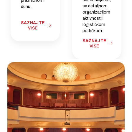
prazničnom
sa detaljnom
duhu.
organizacijom
aktivnosti i
SAZNAJTE
logističkom
VIŠE
podrškom.
SAZNAJTE
VIŠE