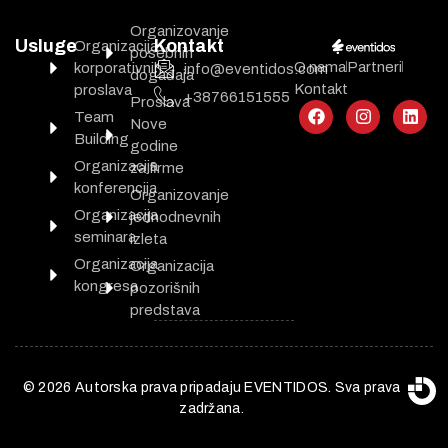
Organizovanje
Usluge
Kontakt
Organizacija
posebnih
O nama
Partneri
korporativnih
info@eventidos.com
događaja
Kontakt
proslava
+38766151555
Proslava
Team
Nove
Building
godine
Organizacija
za firme
konferencija
Organizovanje
Organizacija
jednodnevnih
seminara
izleta
Organizacija
Organizacija
kongresa
pozorišnih
predstava
© 2026 Autorska prava pripadaju EVENTIDOS. Sva prava
zadržana.