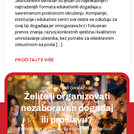
Jednodnevni seminari su jedan od najefikasnijih i
najtraženijih formata edukativnih događaja u
savremenom poslovnom okruženju. Kompanije,
institucije i edukativni centri sve češće se odlučuju za
ovaj tip događaja jer omogućava brz i fokusiran
prenos znanja, razvoj konkretnih vještina i kvalitetno
umrežavanje učesnika, bez potrebe za višednevnim
odsustvom sa posla […]
PROČITAJTE VIŠE
SAZNAJTE VIŠE NA NAŠEM BLOGU
KONTAKT INFORMACIJE
Želite li organizovati
nezaboravan događaj
ili proslavu?
Eventidos je tu da vašu viziju pretvori u stvarnost.