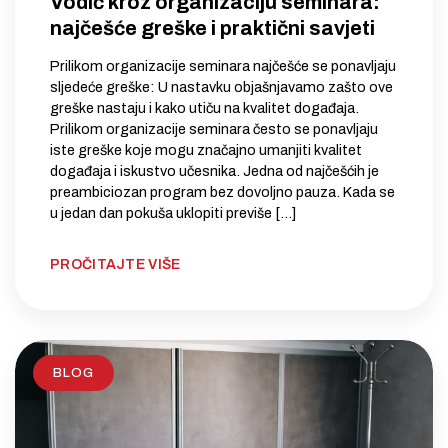
Vodič kroz organizaciju seminara:
najčešće greške i praktični savjeti
Prilikom organizacije seminara najčešće se ponavljaju
sljedeće greške: U nastavku objašnjavamo zašto ove
greške nastaju i kako utiču na kvalitet događaja.
Prilikom organizacije seminara često se ponavljaju
iste greške koje mogu značajno umanjiti kvalitet
događaja i iskustvo učesnika. Jedna od najčešćih je
preambiciozan program bez dovoljno pauza. Kada se
u jedan dan pokuša uklopiti previše […]
PROČITAJTE VIŠE
BLOG