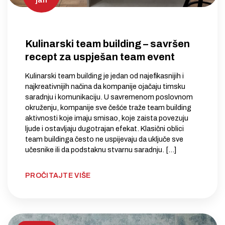
Kulinarski team building – savršen
recept za uspješan team event
Kulinarski team building je jedan od najefikasnijih i
najkreativnijih načina da kompanije ojačaju timsku
saradnju i komunikaciju. U savremenom poslovnom
okruženju, kompanije sve češće traže team building
aktivnosti koje imaju smisao, koje zaista povezuju
ljude i ostavljaju dugotrajan efekat. Klasični oblici
team buildinga često ne uspijevaju da uključe sve
učesnike ili da podstaknu stvarnu saradnju. […]
PROČITAJTE VIŠE