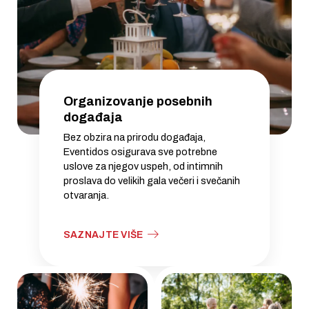
Organizovanje posebnih
događaja
Bez obzira na prirodu događaja,
Eventidos osigurava sve potrebne
uslove za njegov uspeh, od intimnih
proslava do velikih gala večeri i svečanih
otvaranja.
SAZNAJTE VIŠE