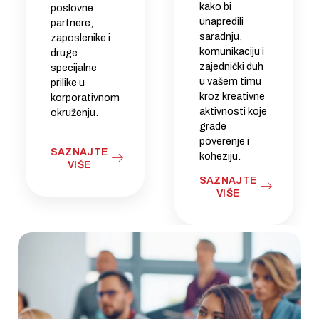
kako bi
poslovne
unapredili
partnere,
saradnju,
zaposlenike i
komunikaciju i
druge
zajednički duh
specijalne
u vašem timu
prilike u
kroz kreativne
korporativnom
aktivnosti koje
okruženju.
grade
poverenje i
SAZNAJTE
koheziju.
VIŠE
SAZNAJTE
VIŠE