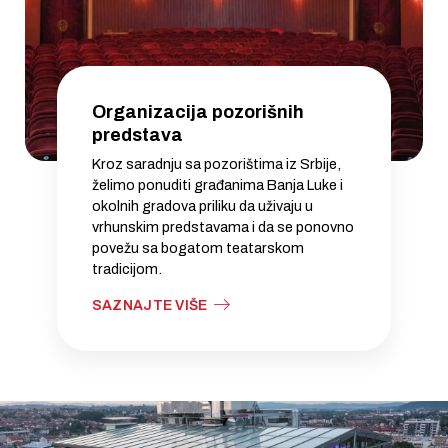
Organizacija pozorišnih
predstava
Kroz saradnju sa pozorištima iz Srbije,
želimo ponuditi građanima Banja Luke i
okolnih gradova priliku da uživaju u
vrhunskim predstavama i da se ponovno
povežu sa bogatom teatarskom
tradicijom.
SAZNAJTE VIŠE