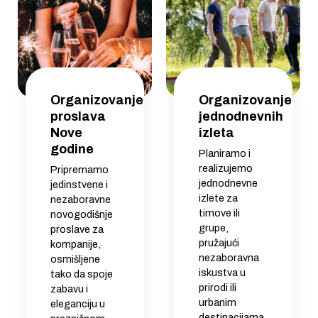
Organizovanje
Organizovanje
proslava
jednodnevnih
Nove
izleta
godine
Planiramo i
realizujemo
Pripremamo
jednodnevne
jedinstvene i
izlete za
nezaboravne
timove ili
novogodišnje
grupe,
proslave za
pružajući
kompanije,
nezaboravna
osmišljene
iskustva u
tako da spoje
prirodi ili
zabavu i
urbanim
eleganciju u
destinacijama,