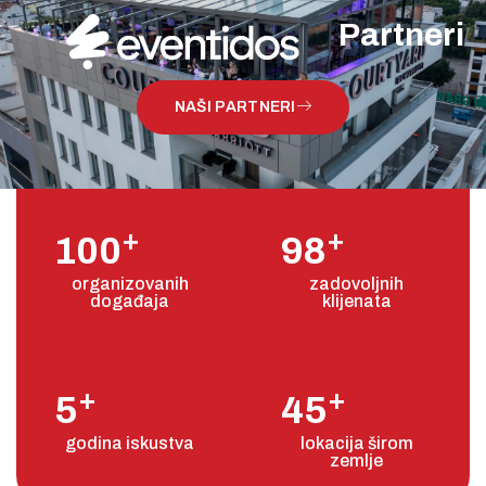
Partneri
NAŠI PARTNERI
+
+
100
98
organizovanih
zadovoljnih
događaja
klijenata
+
+
5
45
godina iskustva
lokacija širom
zemlje