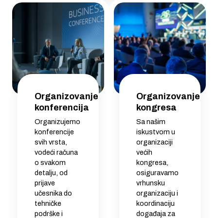
Organizovanje
Organizovanje
konferencija
kongresa
Organizujemo
Sa našim
konferencije
iskustvom u
svih vrsta,
organizaciji
vodeći računa
većih
o svakom
kongresa,
detalju, od
osiguravamo
prijave
vrhunsku
učesnika do
organizaciju i
tehničke
koordinaciju
podrške i
događaja za