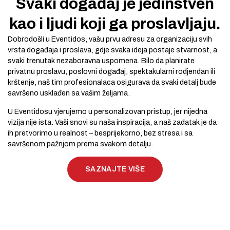
Svaki događaj je jedinstven
kao i ljudi koji ga proslavljaju.
Dobrodošli u Eventidos, vašu prvu adresu za organizaciju svih
vrsta događaja i proslava, gdje svaka ideja postaje stvarnost, a
svaki trenutak nezaboravna uspomena. Bilo da planirate
privatnu proslavu, poslovni događaj, spektakularni rodjendan ili
krštenje, naš tim profesionalaca osigurava da svaki detalj bude
savršeno usklađen sa vašim željama.
U Eventidosu vjerujemo u personalizovan pristup, jer nijedna
vizija nije ista. Vaši snovi su naša inspiracija, a naš zadatak je da
ih pretvorimo u realnost – besprijekorno, bez stresa i sa
savršenom pažnjom prema svakom detalju.
SAZNAJTE VIŠE