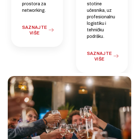
prostora za
stotine
networking.
učesnika, uz
profesionalnu
logistiku i
SAZNAJTE
tehničku
VIŠE
podršku.
SAZNAJTE
VIŠE