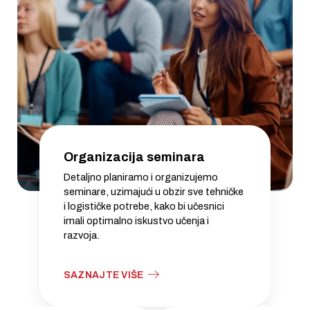
Organizacija seminara
Detaljno planiramo i organizujemo
seminare, uzimajući u obzir sve tehničke
i logističke potrebe, kako bi učesnici
imali optimalno iskustvo učenja i
razvoja.
SAZNAJTE VIŠE