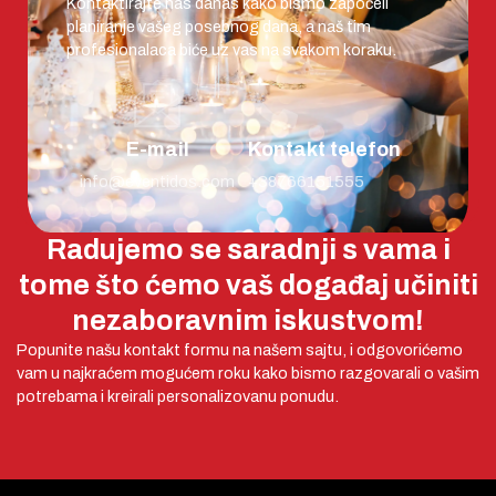
Kontaktirajte nas danas kako bismo započeli
planiranje vašeg posebnog dana, a naš tim
profesionalaca biće uz vas na svakom koraku.
E-mail
Kontakt telefon
info@eventidos.com
+38766151555
Radujemo se saradnji s vama i
tome što ćemo vaš događaj učiniti
nezaboravnim iskustvom!
Popunite našu kontakt formu na našem sajtu, i odgovorićemo
vam u najkraćem mogućem roku kako bismo razgovarali o vašim
potrebama i kreirali personalizovanu ponudu.