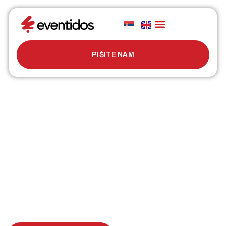
PIŠITE NAM
ORGANIZACIJA DOGAĐAJA
Organizacija događaja
sa stilom i preciznošću
Bez obzira na vrstu događaja, Eventidos donosi kreativna
rješenja, logističku podršku i besprijekorno iskustvo za sve
učesnike.
Personalizovani pristup svakom klijentu i posvećenost detaljima
koji osiguravaju uspjeh događaja.