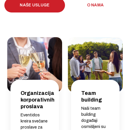
NAŠE USLUGE
O NAMA
Organizacija
Team
korporativnih
building
proslava
Naši team
building
Eventidos
događaji
kreira svečane
osmišljeni su
proslave za